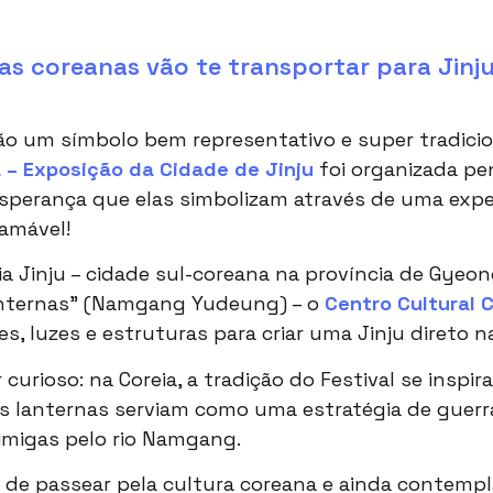
nas coreanas vão te transportar para Jinju
ão um símbolo bem representativo e super tradicion
 – Exposição da Cidade de Jinju
foi organizada p
esperança que elas simbolizam através de uma exper
ramável!
ia Jinju – cidade sul-coreana na província de Gyeo
anternas” (Namgang Yudeung) – o
Centro Cultural C
, luzes e estruturas para criar uma Jinju direto n
curioso: na Coreia, a tradição do Festival se inspir
as lanternas serviam como uma estratégia de guerra
imigas pelo rio Namgang.
de passear pela cultura coreana e ainda contempl