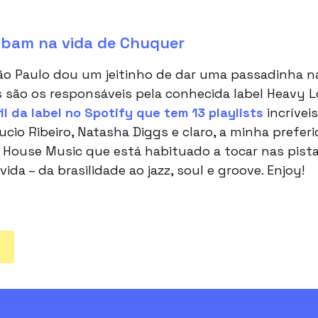
bam na vida de Chuquer
o Paulo dou um jeitinho de dar uma passadinha 
s são os responsáveis pela conhecida label Heavy L
il da label no Spotify que tem 13 playlists
incrívei
io Ribeiro, Natasha Diggs e claro, a minha preferi
House Music que está habituado a tocar nas pistas
da – da brasilidade ao jazz, soul e groove. Enjoy!