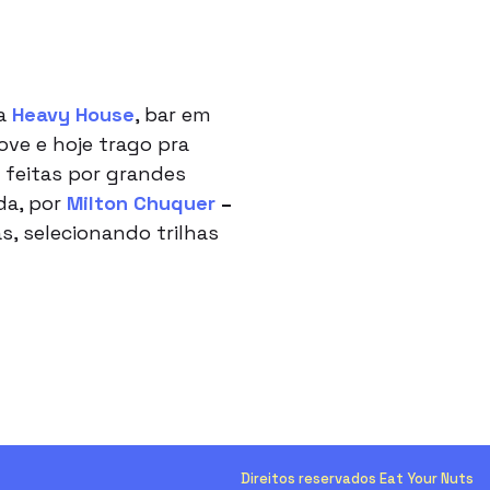
na
Heavy House
, bar em
ove e hoje trago pra
s feitas por grandes
da, por
Milton Chuquer
–
, selecionando trilhas
Direitos reservados Eat Your Nuts