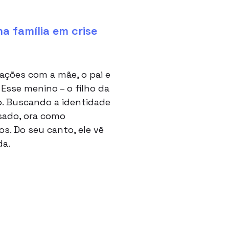
a família em crise
ações com a mãe, o pai e
Esse menino – o filho da
o. Buscando a identidade
ssado, ora como
s. Do seu canto, ele vê
da.