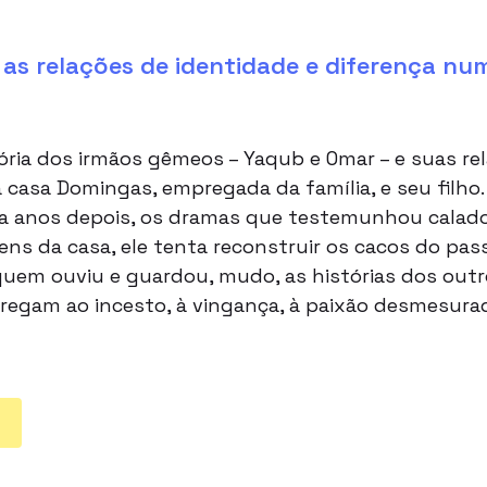
s relações de identidade e diferença num
ória dos irmãos gêmeos – Yaqub e Omar – e suas rel
casa Domingas, empregada da família, e seu filho. 
ta anos depois, os dramas que testemunhou calad
ens da casa, ele tenta reconstruir os cacos do pa
em ouviu e guardou, mudo, as histórias dos outro
regam ao incesto, à vingança, à paixão desmesura