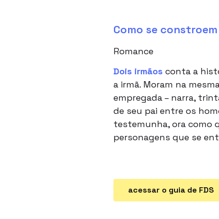
Como se constroem a
Romance
Dois irmãos
conta a hist
a irmã. Moram na mesma 
empregada – narra, trin
de seu pai entre os hom
testemunha, ora como qu
personagens que se ent
acessar o guia de FDS