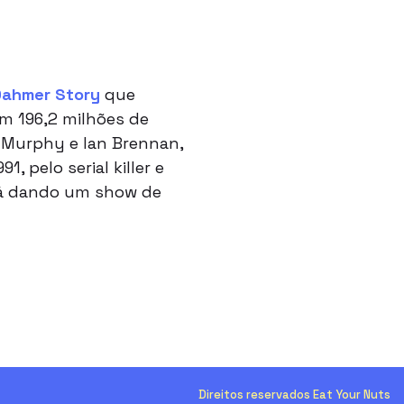
Dahmer Story
que
om 196,2 milhões de
n Murphy e Ian Brennan,
 pelo serial killer e
stá dando um show de
Direitos reservados Eat Your Nuts