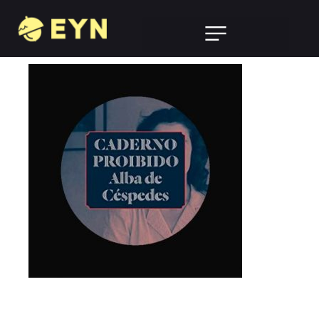
Programa de indicação