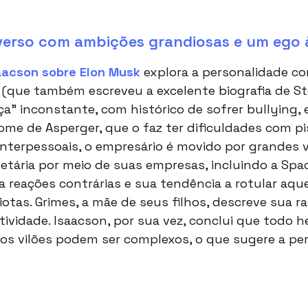
verso com ambições grandiosas e um ego 
aacson sobre Elon Musk
explora a personalidade c
 (que também escreveu a excelente biografia de S
 inconstante, com histórico de sofrer bullying, e
e de Asperger, que o faz ter dificuldades com pis
interpessoais, o empresário é movido por grandes v
ária por meio de suas empresas, incluindo a SpaceX
a reações contrárias e sua tendência a rotular aq
otas. Grimes, a mãe de seus filhos, descreve sua 
tividade. Isaacson, por sua vez, conclui que todo h
os vilões podem ser complexos, o que sugere a pe