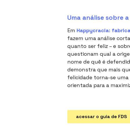
Uma análise sobre a
Em
Happycracia: fabric
fazem uma análise corta
quanto ser feliz – e sob
questionam qual a orig
nome de quê é defendida
demonstra que mais que
felicidade torna-se um
orientada para a maximi
acessar o guia de FDS