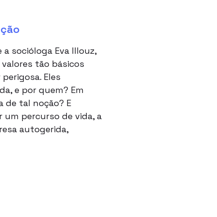
ação
a socióloga Eva Illouz,
 valores tão básicos
 perigosa. Eles
ada, e por quem? Em
 de tal noção? E
 um percurso de vida, a
esa autogerida,