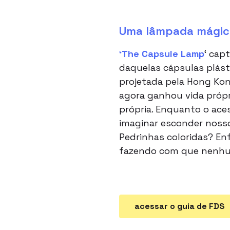
Uma lâmpada mágic
‘The Capsule Lamp
‘ cap
daquelas cápsulas plást
projetada pela Hong Kon
agora ganhou vida própri
própria. Enquanto o ac
imaginar esconder nosso
Pedrinhas coloridas? Enf
fazendo com que nenhu
acessar o guia de FDS